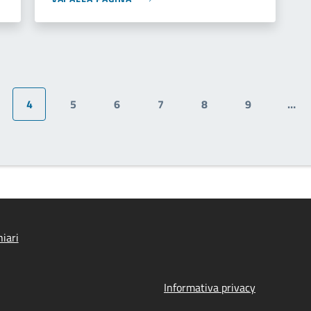
4
5
6
7
8
9
…
gina
Pagina attuale
Pagina
Pagina
Pagina
Pagina
Pagina
iari
Informativa privacy