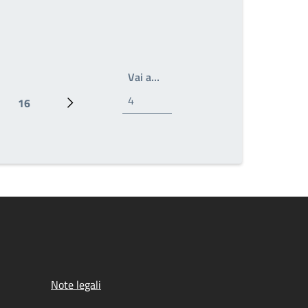
Scrivi il numero della pagina a 
Vai a…
16
Ultima pagina
Pagina successiva
Note legali