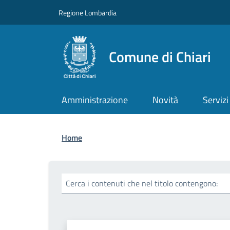
Salta al contenuto principale
Skip to footer content
Regione Lombardia
Comune di Chiari
Amministrazione
Novità
Servizi
Briciole di pane
Home
Cerca i contenuti che nel titolo contengono: