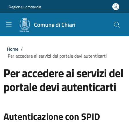
Salta al contenuto principale
Skip to footer content
Regione Lombardia
Comune di Chiari
Briciole di pane
Home
/
Per accedere ai servizi del portale devi autenticarti
Per accedere ai servizi del
portale devi autenticarti
Autenticazione con SPID