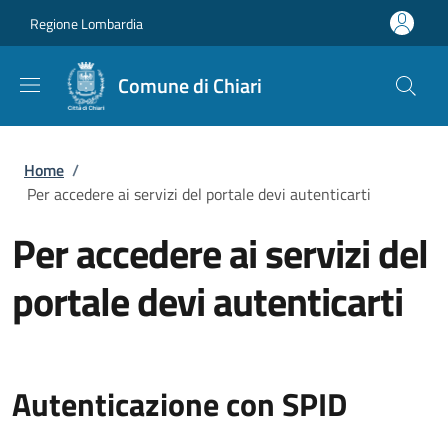
Salta al contenuto principale
Skip to footer content
Regione Lombardia
Comune di Chiari
Briciole di pane
Home
/
Per accedere ai servizi del portale devi autenticarti
Per accedere ai servizi del
portale devi autenticarti
Autenticazione con SPID