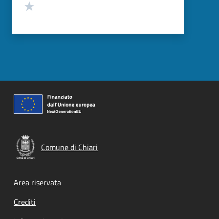
Valuta 1 stelle su 5
Comune di Chiari
Footer menu
Area riservata
Crediti