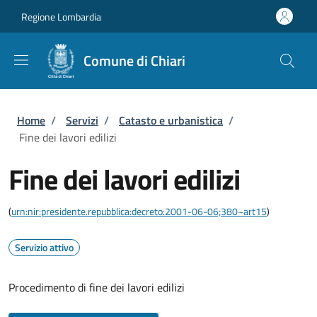
Salta al contenuto principale
Skip to footer content
Regione Lombardia
Comune di Chiari
Briciole di pane
Home
/
Servizi
/
Catasto e urbanistica
/
Fine dei lavori edilizi
Fine dei lavori edilizi
(
urn:nir:presidente.repubblica:decreto:2001-06-06;380~art15
)
Servizio attivo
Procedimento di fine dei lavori edilizi