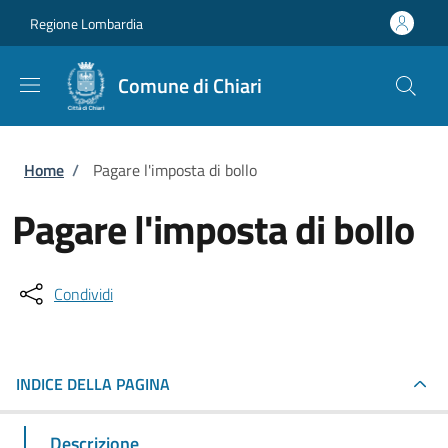
Salta al contenuto principale
Skip to footer content
Regione Lombardia
Comune di Chiari
Briciole di pane
Home
/
Pagare l'imposta di bollo
Pagare l'imposta di bollo
Condividi
INDICE DELLA PAGINA
Descrizione