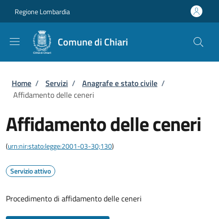
Salta al contenuto principale
Skip to footer content
Regione Lombardia
Comune di Chiari
Briciole di pane
Home
/
Servizi
/
Anagrafe e stato civile
/
Affidamento delle ceneri
Affidamento delle ceneri
(
urn:nir:stato:legge:2001-03-30;130
)
Servizio attivo
Procedimento di affidamento delle ceneri