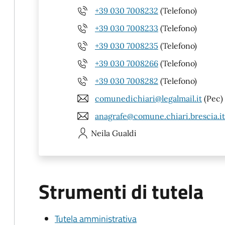
+39 030 7008232
(Telefono)
+39 030 7008233
(Telefono)
+39 030 7008235
(Telefono)
+39 030 7008266
(Telefono)
+39 030 7008282
(Telefono)
comunedichiari@legalmail.it
(Pec)
anagrafe@comune.chiari.brescia.it
Neila
Gualdi
Strumenti di tutela
Tutela amministrativa