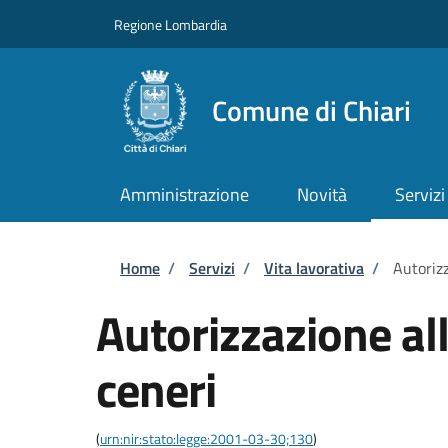
Salta al contenuto principale
Skip to footer content
Regione Lombardia
Comune di Chiari
Amministrazione
Novità
Servizi
Briciole di pane
Home
/
Servizi
/
Vita lavorativa
/
Autorizz
Autorizzazione all
ceneri
(
urn:nir:stato:legge:2001-03-30;130
)