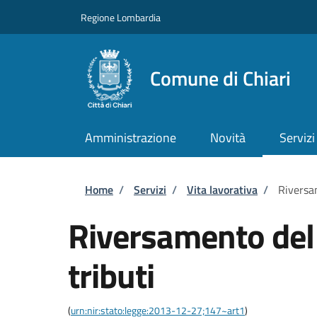
Salta al contenuto principale
Skip to footer content
Regione Lombardia
Comune di Chiari
Amministrazione
Novità
Servizi
Briciole di pane
Home
/
Servizi
/
Vita lavorativa
/
Riversa
Riversamento del
tributi
(
urn:nir:stato:legge:2013-12-27;147~art1
)