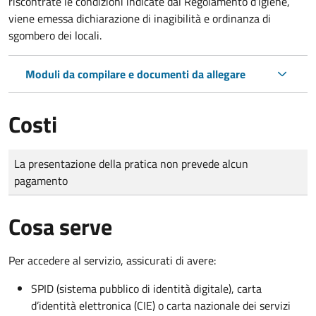
riscontrate le condizioni indicate dal Regolamento d’igiene,
viene emessa dichiarazione di inagibilità e ordinanza di
sgombero dei locali.
Moduli da compilare e documenti da allegare
Costi
Tipo di pagamento
Importo
La presentazione della pratica non prevede alcun
pagamento
Cosa serve
Per accedere al servizio, assicurati di avere:
SPID (sistema pubblico di identità digitale), carta
d’identità elettronica (CIE) o carta nazionale dei servizi