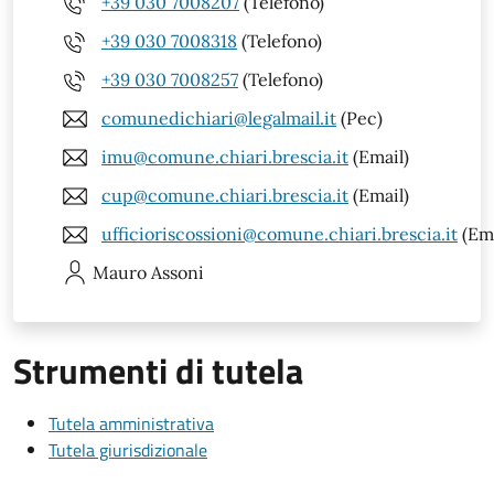
+39 030 7008207
(Telefono)
+39 030 7008318
(Telefono)
+39 030 7008257
(Telefono)
comunedichiari@legalmail.it
(Pec)
imu@comune.chiari.brescia.it
(Email)
cup@comune.chiari.brescia.it
(Email)
ufficioriscossioni@comune.chiari.brescia.it
(Ema
Mauro
Assoni
Strumenti di tutela
Tutela amministrativa
Tutela giurisdizionale