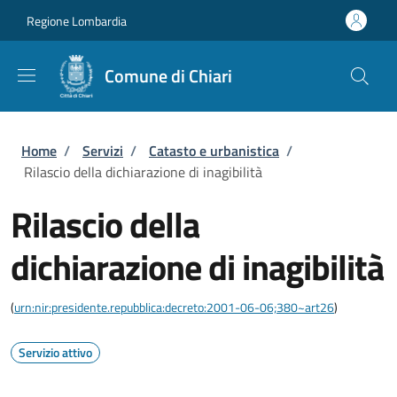
Salta al contenuto principale
Skip to footer content
Regione Lombardia
Comune di Chiari
Briciole di pane
Home
/
Servizi
/
Catasto e urbanistica
/
Rilascio della dichiarazione di inagibilità
Rilascio della
dichiarazione di inagibilità
(
urn:nir:presidente.repubblica:decreto:2001-06-06;380~art26
)
Servizio attivo