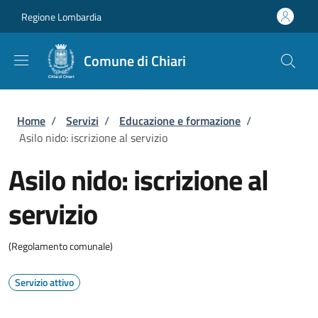
Salta al contenuto principale
Skip to footer content
Regione Lombardia
Comune di Chiari
Briciole di pane
Home
/
Servizi
/
Educazione e formazione
/
Asilo nido: iscrizione al servizio
Asilo nido: iscrizione al
servizio
(Regolamento comunale)
Servizio attivo