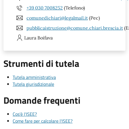
+39 030 7008252
(Telefono)
comunedichiari@legalmail.it
(Pec)
pubblicaistruzione@comune.chiari.brescia.it
(E
Laura
Boifava
Strumenti di tutela
Tutela amministrativa
Tutela giurisdizionale
Domande frequenti
Cos'è l'ISEE?
Come fare per calcolare l'ISEE?