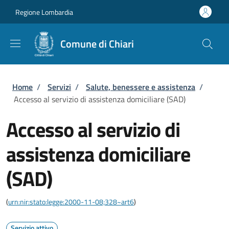
Salta al contenuto principale
Skip to footer content
Regione Lombardia
Comune di Chiari
Briciole di pane
Home
/
Servizi
/
Salute, benessere e assistenza
/
Accesso al servizio di assistenza domiciliare (SAD)
Accesso al servizio di
assistenza domiciliare
(SAD)
(
urn:nir:stato:legge:2000-11-08;328~art6
)
Servizio attivo