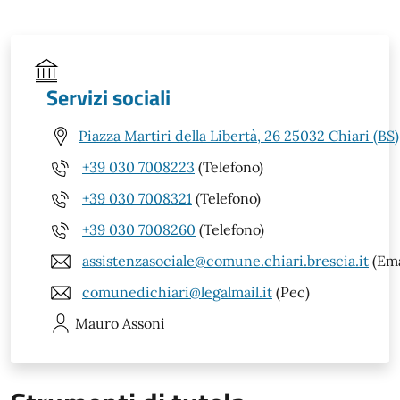
Servizi sociali
Piazza Martiri della Libertà, 26 25032 Chiari (BS)
+39 030 7008223
(Telefono)
+39 030 7008321
(Telefono)
+39 030 7008260
(Telefono)
assistenzasociale@comune.chiari.brescia.it
(Ema
comunedichiari@legalmail.it
(Pec)
Mauro
Assoni