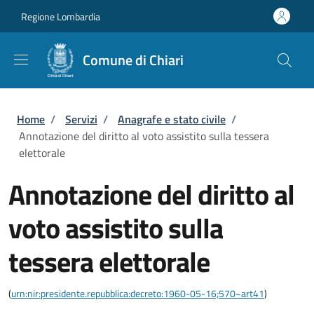
Salta al contenuto principale
Skip to footer content
Regione Lombardia
Comune di Chiari
Briciole di pane
Home
/
Servizi
/
Anagrafe e stato civile
/
Annotazione del diritto al voto assistito sulla tessera
elettorale
Annotazione del diritto al
voto assistito sulla
tessera elettorale
(
urn:nir:presidente.repubblica:decreto:1960-05-16;570~art41
)