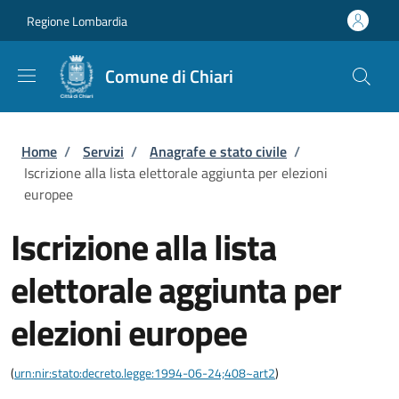
Salta al contenuto principale
Skip to footer content
Regione Lombardia
Comune di Chiari
Briciole di pane
Home
/
Servizi
/
Anagrafe e stato civile
/
Iscrizione alla lista elettorale aggiunta per elezioni
europee
Iscrizione alla lista
elettorale aggiunta per
elezioni europee
(
urn:nir:stato:decreto.legge:1994-06-24;408~art2
)