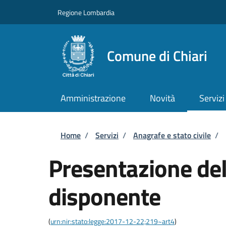
Salta al contenuto principale
Skip to footer content
Regione Lombardia
Comune di Chiari
Amministrazione
Novità
Servizi
Briciole di pane
Home
/
Servizi
/
Anagrafe e stato civile
/
Presentazione del
disponente
(
urn:nir:stato:legge:2017-12-22;219~art4
)