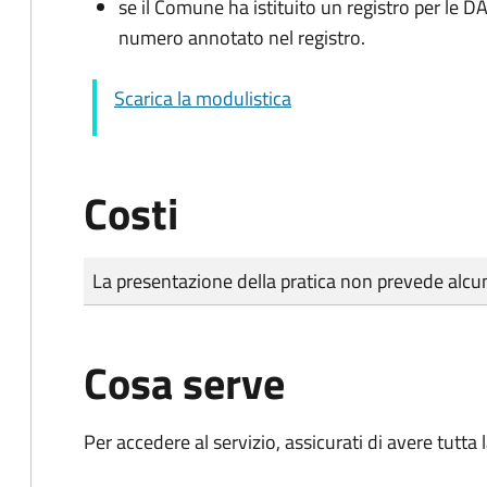
se il Comune ha istituito un registro per le 
numero annotato nel registro.
Scarica la modulistica
Costi
Tipo di pagamento
Importo
La presentazione della pratica non prevede al
Cosa serve
Per accedere al servizio, assicurati di avere tutt