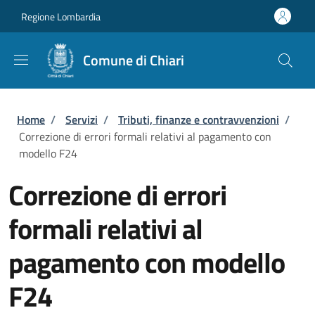
Salta al contenuto principale
Skip to footer content
Regione Lombardia
Comune di Chiari
Briciole di pane
Home
/
Servizi
/
Tributi, finanze e contravvenzioni
/
Correzione di errori formali relativi al pagamento con
modello F24
Correzione di errori
formali relativi al
pagamento con modello
F24