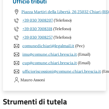
Ufficio tributi
Piazza Martiri della Libertà, 26 25032 Chiari (BS)
+39 030 7008207
(Telefono)
+39 030 7008318
(Telefono)
+39 030 7008257
(Telefono)
comunedichiari@legalmail.it
(Pec)
imu@comune.chiari.brescia.it
(Email)
cup@comune.chiari.brescia.it
(Email)
ufficioriscossioni@comune.chiari.brescia.it
(Ema
Mauro
Assoni
Strumenti di tutela