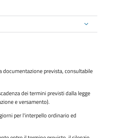
 la documentazione prevista, consultabile
adenza dei termini previsti dalla legge
arazione e versamento).
iorni per l'interpello ordinario ed
e entro il termine previsto, il silenzio