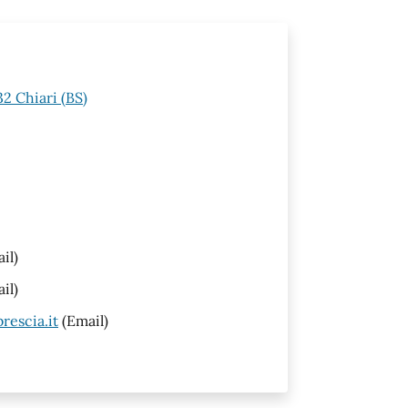
32 Chiari (BS)
il)
il)
rescia.it
(Email)