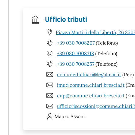
Ufficio tributi
Piazza Martiri della Libertà, 26 250
+39 030 7008207
(Telefono)
+39 030 7008318
(Telefono)
+39 030 7008257
(Telefono)
comunedichiari@legalmail.it
(Pec)
imu@comune.chiari.brescia.it
(Ema
cup@comune.chiari.brescia.it
(Ema
ufficioriscossioni@comune.chiari.b
Mauro
Assoni