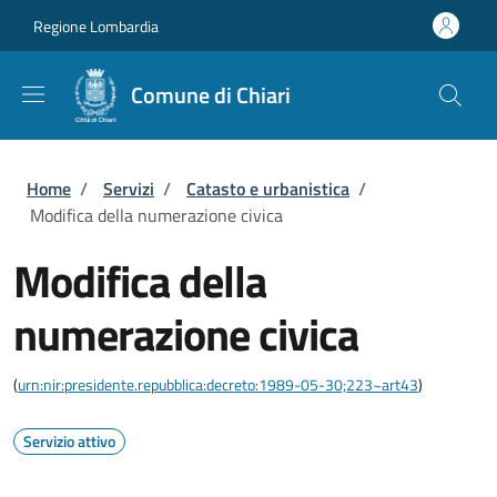
Salta al contenuto principale
Skip to footer content
Regione Lombardia
Comune di Chiari
Briciole di pane
Home
/
Servizi
/
Catasto e urbanistica
/
Modifica della numerazione civica
Modifica della
numerazione civica
(
urn:nir:presidente.repubblica:decreto:1989-05-30;223~art43
)
Servizio attivo