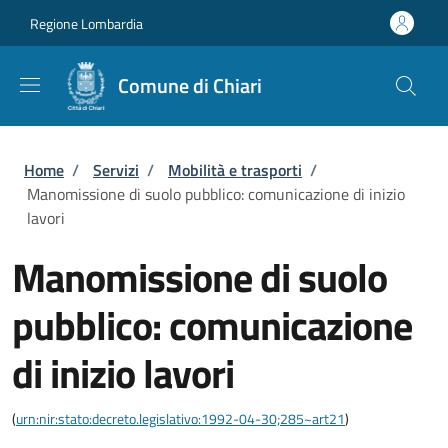
Salta al contenuto principale
Skip to footer content
Regione Lombardia
Comune di Chiari
Briciole di pane
Home
/
Servizi
/
Mobilità e trasporti
/
Manomissione di suolo pubblico: comunicazione di inizio
lavori
Manomissione di suolo
pubblico: comunicazione
di inizio lavori
(
urn:nir:stato:decreto.legislativo:1992-04-30;285~art21
)