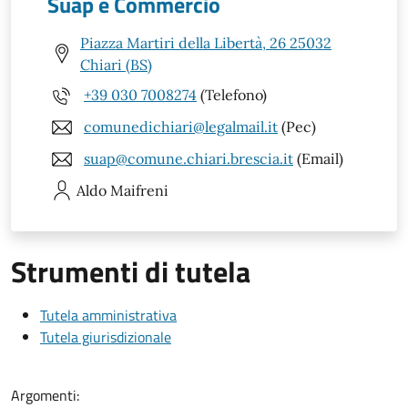
Suap e Commercio
Piazza Martiri della Libertà, 26 25032
Chiari (BS)
+39 030 7008274
(Telefono)
comunedichiari@legalmail.it
(Pec)
suap@comune.chiari.brescia.it
(Email)
Aldo
Maifreni
Strumenti di tutela
Tutela amministrativa
Tutela giurisdizionale
Argomenti: