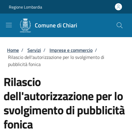
Salta al contenuto principale
Skip to footer content
Regione Lombardia
Comune di Chiari
Briciole di pane
Home
/
Servizi
/
Imprese e commercio
/
Rilascio dell'autorizzazione per lo svolgimento di
pubblicità fonica
Rilascio
dell'autorizzazione per lo
svolgimento di pubblicità
fonica