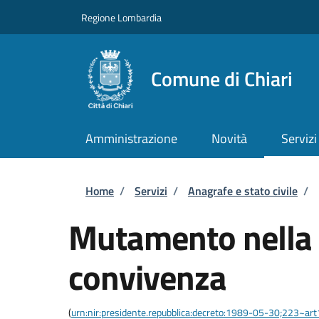
Salta al contenuto principale
Skip to footer content
Regione Lombardia
Comune di Chiari
Amministrazione
Novità
Servizi
Briciole di pane
Home
/
Servizi
/
Anagrafe e stato civile
/
Mutamento nella 
convivenza
(
urn:nir:presidente.repubblica:decreto:1989-05-30;223~ar