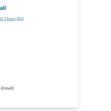
ali
32 Chiari (BS)
(Email)