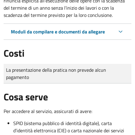
rinuncia esplicita all'esecuzione delle opere con la scadenza
del termine di un anno senza l’inizio dei lavori o con la
scadenza del termine previsto per la loro conclusione.
Moduli da compilare e documenti da allegare
Costi
Tipo di pagamento
Importo
La presentazione della pratica non prevede alcun
pagamento
Cosa serve
Per accedere al servizio, assicurati di avere:
SPID (sistema pubblico di identità digitale), carta
d’identità elettronica (CIE) o carta nazionale dei servizi