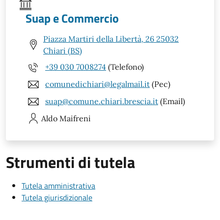
Suap e Commercio
Piazza Martiri della Libertà, 26 25032
Chiari (BS)
+39 030 7008274
(Telefono)
comunedichiari@legalmail.it
(Pec)
suap@comune.chiari.brescia.it
(Email)
Aldo
Maifreni
Strumenti di tutela
Tutela amministrativa
Tutela giurisdizionale