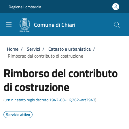
Salta al contenuto principale
Skip to footer content
Regione Lombardia
Comune di Chiari
Briciole di pane
Home
/
Servizi
/
Catasto e urbanistica
/
Rimborso del contributo di costruzione
Rimborso del contributo
di costruzione
(
urn:nir:stato:regio.decreto:1942-03-16;262~art2943
)
Servizio attivo