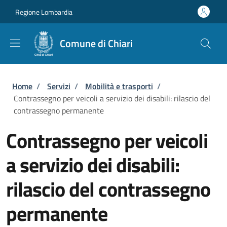
Salta al contenuto principale
Skip to footer content
Regione Lombardia
Comune di Chiari
Briciole di pane
Home
/
Servizi
/
Mobilità e trasporti
/
Contrassegno per veicoli a servizio dei disabili: rilascio del
contrassegno permanente
Contrassegno per veicoli
a servizio dei disabili:
rilascio del contrassegno
permanente