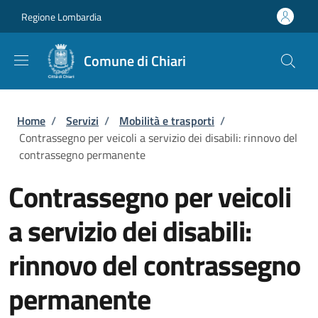
Salta al contenuto principale
Skip to footer content
Regione Lombardia
Comune di Chiari
Briciole di pane
Home
/
Servizi
/
Mobilità e trasporti
/
Contrassegno per veicoli a servizio dei disabili: rinnovo del
contrassegno permanente
Contrassegno per veicoli
a servizio dei disabili:
rinnovo del contrassegno
permanente