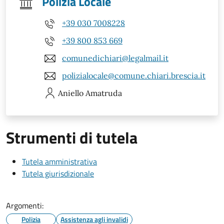
Polizia Locale
+39 030 7008228
+39 800 853 669
comunedichiari@legalmail.it
polizialocale@comune.chiari.brescia.it
Aniello
Amatruda
Strumenti di tutela
Tutela amministrativa
Tutela giurisdizionale
Argomenti:
Polizia
Assistenza agli invalidi