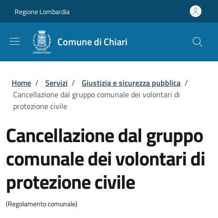
Salta al contenuto principale
Skip to footer content
Regione Lombardia
Comune di Chiari
Briciole di pane
Home
/
Servizi
/
Giustizia e sicurezza pubblica
/
Cancellazione dal gruppo comunale dei volontari di
protezione civile
Cancellazione dal gruppo
comunale dei volontari di
protezione civile
(Regolamento comunale)