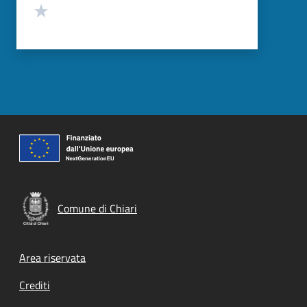
Valuta 1 stelle su 5
Comune di Chiari
Footer menu
Area riservata
Crediti