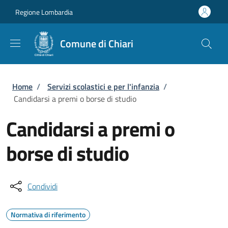
Salta al contenuto principale
Skip to footer content
Regione Lombardia
Comune di Chiari
Briciole di pane
Home
/
Servizi scolastici e per l'infanzia
/
Candidarsi a premi o borse di studio
Candidarsi a premi o
borse di studio
Condividi
Normativa di riferimento