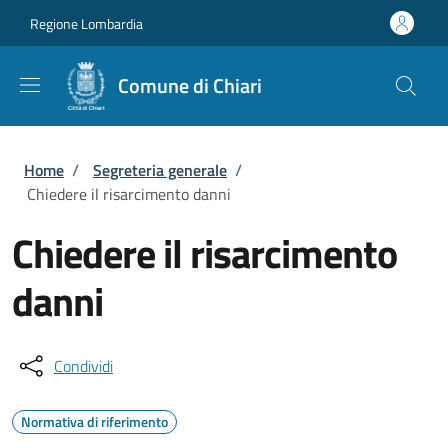
Salta al contenuto principale
Skip to footer content
Regione Lombardia
Comune di Chiari
Briciole di pane
Home
/
Segreteria generale
/
Chiedere il risarcimento danni
Chiedere il risarcimento
danni
Condividi
Normativa di riferimento