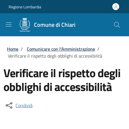
Salta al contenuto principale
Skip to footer content
Regione Lombardia
Comune di Chiari
Briciole di pane
Home
/
Comunicare con l'Amministrazione
/
Verificare il rispetto degli obblighi di accessibilità
Verificare il rispetto degli
obblighi di accessibilità
Condividi