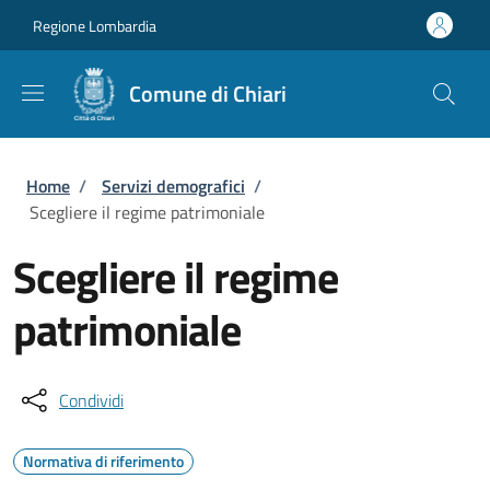
Salta al contenuto principale
Skip to footer content
Regione Lombardia
Comune di Chiari
Briciole di pane
Home
/
Servizi demografici
/
Scegliere il regime patrimoniale
Scegliere il regime
patrimoniale
Condividi
Normativa di riferimento