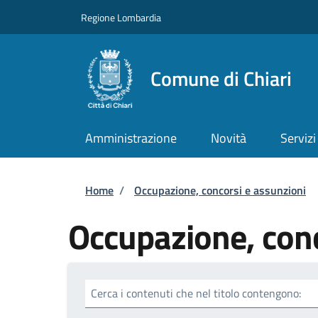
Salta al contenuto principale
Skip to footer content
Regione Lombardia
Comune di Chiari
Amministrazione
Novità
Servizi
Briciole di pane
Home
/
Occupazione, concorsi e assunzioni
Occupazione, conc
Cerca i contenuti che nel titolo contengono: