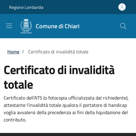
Salta al contenuto principale
Skip to footer content
Regione Lombardia
Comune di Chiari
Briciole di pane
Home
/
Certificato di invalidità totale
Certificato di invalidità
totale
Certificato dell'ATS (o fotocopia ufficializzata dal richiedente),
attestante l'invalidità totale qualora il portatore di handicap
voglia avvalersi della precedenza ai fini della liquidazione del
contributo.