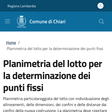
Salta al contenuto principale
Skip to footer content
Regione Lombardia
Comune di Chiari
Briciole di pane
Home
/
Planimetria del lotto per la determinazione dei punti fissi
Planimetria del lotto per
la determinazione dei
punti fissi
Planimetria particolareggiata del lotto con individuazione degli
allineamenti, delle dimensioni, dei confini e delle distanze dai
confini della nuova costruzione. La planimetria deve riportare