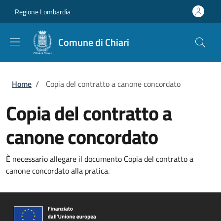
Salta al contenuto principale
Skip to footer content
Regione Lombardia
Comune di Chiari
Briciole di pane
Home
/
Copia del contratto a canone concordato
Copia del contratto a
canone concordato
È necessario allegare il documento Copia del contratto a
canone concordato alla pratica.