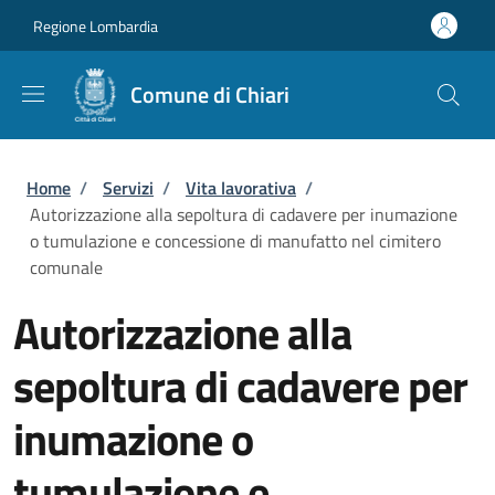
Salta al contenuto principale
Skip to footer content
Regione Lombardia
Comune di Chiari
Briciole di pane
Home
/
Servizi
/
Vita lavorativa
/
Autorizzazione alla sepoltura di cadavere per inumazione
o tumulazione e concessione di manufatto nel cimitero
comunale
Autorizzazione alla
sepoltura di cadavere per
inumazione o
tumulazione e