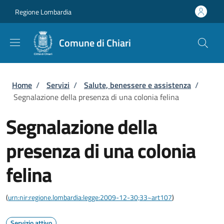
Salta al contenuto principale
Skip to footer content
Regione Lombardia
Comune di Chiari
Briciole di pane
Home
/
Servizi
/
Salute, benessere e assistenza
/
Segnalazione della presenza di una colonia felina
Segnalazione della
presenza di una colonia
felina
(
urn:nir:regione.lombardia:legge:2009-12-30;33~art107
)
Servizio attivo