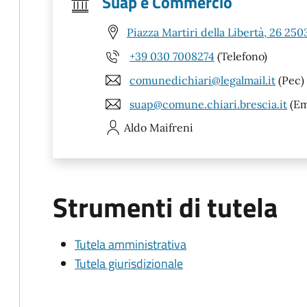
Suap e Commercio
Piazza Martiri della Libertà, 26 250
+39 030 7008274
(Telefono)
comunedichiari@legalmail.it
(Pec)
suap@comune.chiari.brescia.it
(Em
Aldo
Maifreni
Strumenti di tutela
Tutela amministrativa
Tutela giurisdizionale