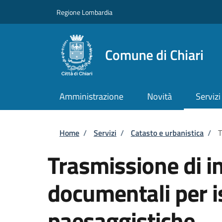
Salta al contenuto principale
Skip to footer content
Regione Lombardia
Comune di Chiari
Amministrazione
Novità
Servizi
Briciole di pane
Home
/
Servizi
/
Catasto e urbanistica
/
T
Trasmissione di i
documentali per i
paesaggistiche