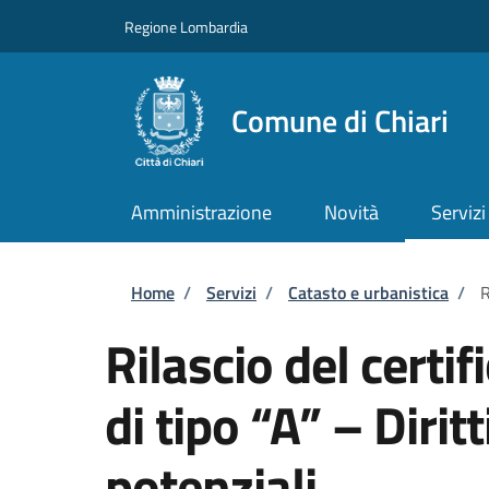
Salta al contenuto principale
Skip to footer content
Regione Lombardia
Comune di Chiari
Amministrazione
Novità
Servizi
Briciole di pane
Home
/
Servizi
/
Catasto e urbanistica
/
R
Rilascio del certifi
di tipo “A” – Diritt
potenziali