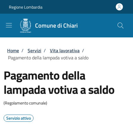
Salta al contenuto principale
Skip to footer content
Regione Lombardia
Comune di Chiari
Briciole di pane
Home
/
Servizi
/
Vita lavorativa
/
Pagamento della lampada votiva a saldo
Pagamento della
lampada votiva a saldo
(Regolamento comunale)
Servizio attivo