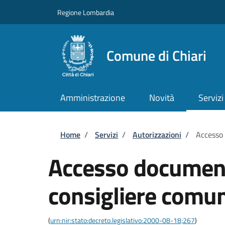
Salta al contenuto principale
Skip to footer content
Regione Lombardia
Comune di Chiari
Amministrazione
Novità
Servizi
Briciole di pane
Home
/
Servizi
/
Autorizzazioni
/
Accesso
Accesso documen
consigliere comu
(
urn:nir:stato:decreto.legislativo:2000-08-18;267
)