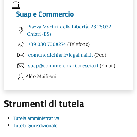
Suap e Commercio
Piazza Martiri della Libertà, 26 25032
Chiari (BS)
+39 030 7008274
(Telefono)
comunedichiari@legalmail.it
(Pec)
suap@comune.chiari.brescia.it
(Email)
Aldo
Maifreni
Strumenti di tutela
Tutela amministrativa
Tutela giurisdizionale