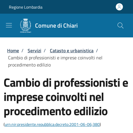
Salta al contenuto principale
Skip to footer content
Regione Lombardia
Comune di Chiari
Briciole di pane
Home
/
Servizi
/
Catasto e urbanistica
/
Cambio di professionisti e imprese coinvolti nel
procedimento edilizio
Cambio di professionisti e
imprese coinvolti nel
procedimento edilizio
(
urn:nir:presidente.repubblica:decreto:2001-06-06;380
)