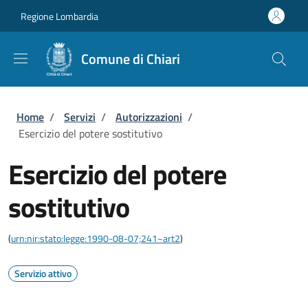
Salta al contenuto principale
Skip to footer content
Regione Lombardia
Comune di Chiari
Briciole di pane
Home
/
Servizi
/
Autorizzazioni
/
Esercizio del potere sostitutivo
Esercizio del potere
sostitutivo
(
urn:nir:stato:legge:1990-08-07;241~art2
)
Servizio attivo