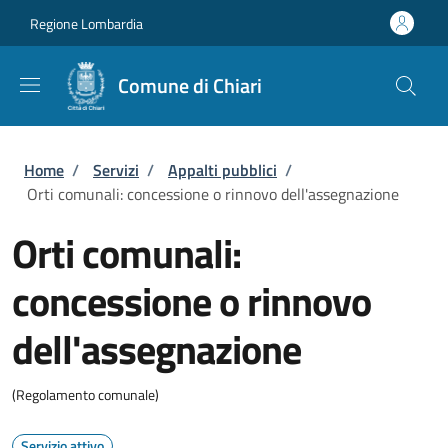
Salta al contenuto principale
Skip to footer content
Regione Lombardia
Comune di Chiari
Briciole di pane
Home
/
Servizi
/
Appalti pubblici
/
Orti comunali: concessione o rinnovo dell'assegnazione
Orti comunali:
concessione o rinnovo
dell'assegnazione
(Regolamento comunale)
Servizio attivo