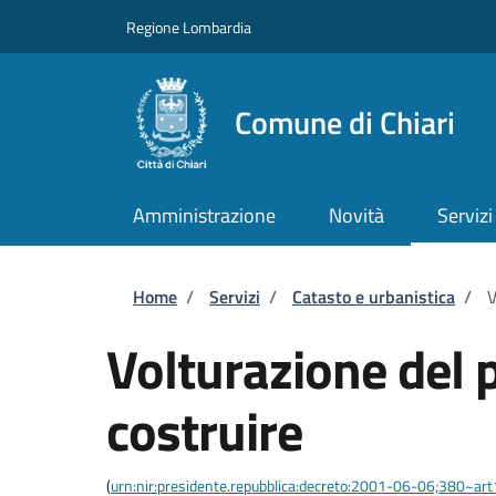
Salta al contenuto principale
Skip to footer content
Regione Lombardia
Comune di Chiari
Amministrazione
Novità
Servizi
Briciole di pane
Home
/
Servizi
/
Catasto e urbanistica
/
V
Volturazione del 
costruire
(
urn:nir:presidente.repubblica:decreto:2001-06-06;380~ar