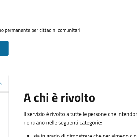
rno permanente per cittadini comunitari
A chi è rivolto
Il servizio è rivolto a tutte le persone che intend
rientrano nelle seguenti categorie:
sia in grado di dimostrare che per almeno ci