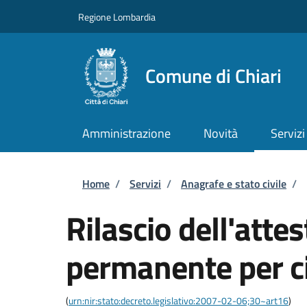
Salta al contenuto principale
Skip to footer content
Regione Lombardia
Comune di Chiari
Amministrazione
Novità
Servizi
Briciole di pane
Home
/
Servizi
/
Anagrafe e stato civile
/
Rilascio dell'atte
permanente per ci
(
urn:nir:stato:decreto.legislativo:2007-02-06;30~art16
)