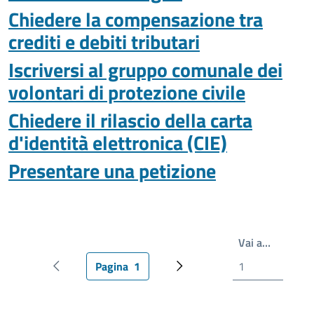
Chiedere la compensazione tra
crediti e debiti tributari
Iscriversi al gruppo comunale dei
volontari di protezione civile
Chiedere il rilascio della carta
d'identità elettronica (CIE)
Presentare una petizione
Scrivi il
Vai a…
Pagina
1
Pagina precedente
Pagina attuale
Pagina successiva