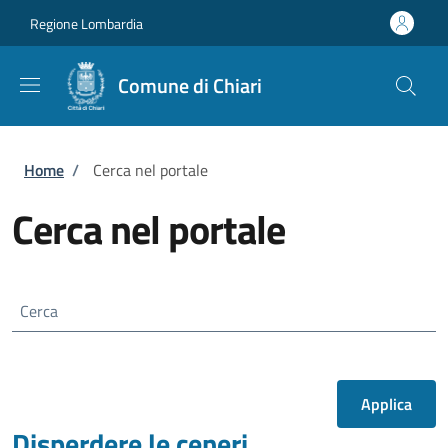
Salta al contenuto principale
Skip to footer content
Regione Lombardia
Comune di Chiari
Briciole di pane
Home
/
Cerca nel portale
Cerca nel portale
Cerca
Disperdere le ceneri