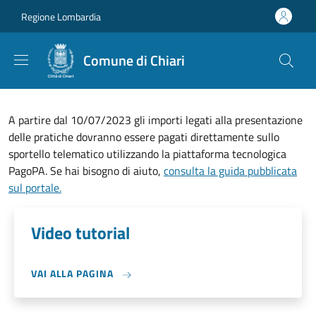
Salta al contenuto principale
Skip to footer content
Regione Lombardia
Comune di Chiari
A partire dal 10/07/2023 gli importi legati alla presentazione
delle pratiche dovranno essere pagati direttamente sullo
sportello telematico utilizzando la piattaforma tecnologica
PagoPA. Se hai bisogno di aiuto,
consulta la guida pubblicata
sul portale
.
Video tutorial
VAI ALLA PAGINA