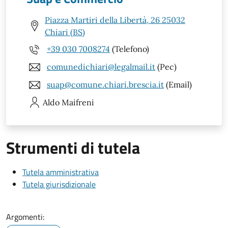
Piazza Martiri della Libertà, 26 25032
Chiari (BS)
+39 030 7008274
(Telefono)
comunedichiari@legalmail.it
(Pec)
suap@comune.chiari.brescia.it
(Email)
Aldo
Maifreni
Strumenti di tutela
Tutela amministrativa
Tutela giurisdizionale
Argomenti: