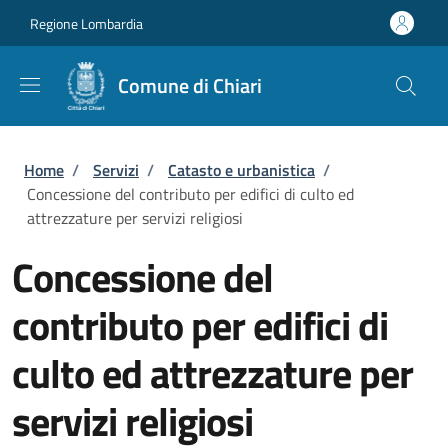
Salta al contenuto principale
Skip to footer content
Regione Lombardia
Comune di Chiari
Briciole di pane
Home
/
Servizi
/
Catasto e urbanistica
/
Concessione del contributo per edifici di culto ed
attrezzature per servizi religiosi
Concessione del
contributo per edifici di
culto ed attrezzature per
servizi religiosi